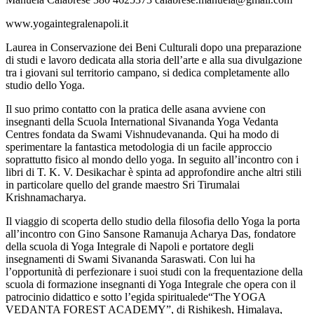
www.yogaintegralenapoli.it
Laurea in Conservazione dei Beni Culturali dopo una preparazione
di studi e lavoro dedicata alla storia dell’arte e alla sua divulgazione
tra i giovani sul territorio campano, si dedica completamente allo
studio dello Yoga.
Il suo primo contatto con la pratica delle asana avviene con
insegnanti della Scuola International Sivananda Yoga Vedanta
Centres fondata da Swami Vishnudevananda. Qui ha modo di
sperimentare la fantastica metodologia di un facile approccio
soprattutto fisico al mondo dello yoga. In seguito all’incontro con i
libri di T. K. V. Desikachar è spinta ad approfondire anche altri stili
in particolare quello del grande maestro Sri Tirumalai
Krishnamacharya.
Il viaggio di scoperta dello studio della filosofia dello Yoga la porta
all’incontro con Gino Sansone Ramanuja Acharya Das, fondatore
della scuola di Yoga Integrale di Napoli e portatore degli
insegnamenti di Swami Sivananda Saraswati. Con lui ha
l’opportunità di perfezionare i suoi studi con la frequentazione della
scuola di formazione insegnanti di Yoga Integrale che opera con il
patrocinio didattico e sotto l’egida spiritualede“The YOGA
VEDANTA FOREST ACADEMY”, di Rishikesh, Himalaya,