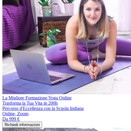
La Migliore Formazione Yoga Online
Trasforma la Tua Vita in 200h
Percorso d'Eccellenza con la Scuola Indiana
Online, Zoom
Da
999 €
Richiedi informazioni