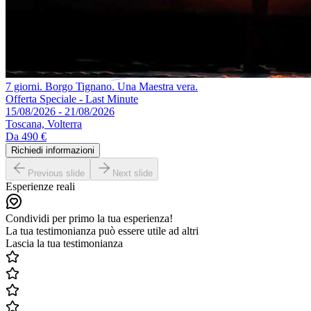
7 giorni. Borgo Tignano. Una Maestra vera.
Offerta Speciale - Last Minute
15/08/2026 - 21/08/2026
Toscana, Volterra
Da
490 €
Richiedi informazioni
Previous slide
Next slide
Esperienze reali
Condividi per primo la tua esperienza!
La tua testimonianza può essere utile ad altri
Lascia la tua testimonianza