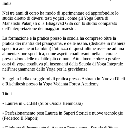
India.
Nei tre anni di corso ha modo di sperimentare ed approfondire lo
studio diretto di diversi testi yogici , come gli Yoga Sutra di
Maharishi Patanjali o la Bhagavad Gita con lo studio comparato
dell’interpretazione dei maggiori maestri.
La formazione e la pratica presso la scuola ha compreso oltre la
pratica dei mantra del pranayama, e delle asana, (dedicate in maniera
specifica anche ai bambini) l’utilizzo di quest’ultime assieme ad una
alimentazione specifica, come aspetti coadiuvanti nella la cura e
prevenzione delle malattie più comuni. Attualmente oltre a gestire
corsi di yoga coadiuva gli insegnanti della Scuola di Yoga Integrale
nell’insegnamento dello Yoga per la gravidanza.
Viaggi in India e soggiorni di pratica presso Ashram in Nuova Dheli
e Rischikesh presso la Yoga Vedanta Forest Academy.
Titoli
• Laurea in CC.BB (Suor Orsola Benincasa)
• Perfezionamento post Laurea in Saperi Storici e nuove tecnologie
(Federico II Napoli)
• Diploma di Insegnante di Asana e Pranayama –Scuola di Yoga