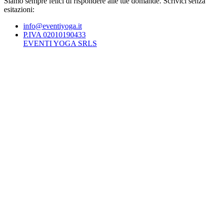
Siamo sempre felici di rispondere alle tue domande. Scrivici senza
esitazioni:
info@eventiyoga.it
P.IVA 02010190433
EVENTI YOGA SRLS