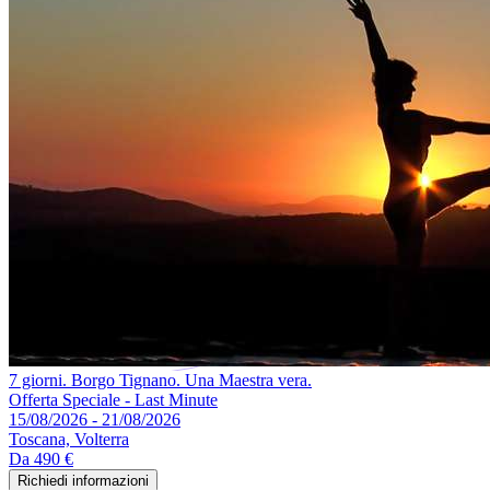
7 giorni. Borgo Tignano. Una Maestra vera.
Offerta Speciale - Last Minute
15/08/2026 - 21/08/2026
Toscana, Volterra
Da
490 €
Richiedi informazioni