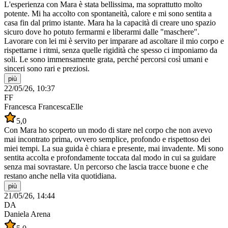
L'esperienza con Mara è stata bellissima, ma soprattutto molto
potente. Mi ha accolto con spontaneità, calore e mi sono sentita a
casa fin dal primo istante. Mara ha la capacità di creare uno spazio
sicuro dove ho potuto fermarmi e liberarmi dalle "maschere".
Lavorare con lei mi è servito per imparare ad ascoltare il mio corpo e
rispettarne i ritmi, senza quelle rigidità che spesso ci imponiamo da
soli. Le sono immensamente grata, perché percorsi così umani e
sinceri sono rari e preziosi.
più
22/05/26, 10:37
FF
Francesca FrancescaElle
5,0
Con Mara ho scoperto un modo di stare nel corpo che non avevo
mai incontrato prima, ovvero semplice, profondo e rispettoso dei
miei tempi. La sua guida è chiara e presente, mai invadente. Mi sono
sentita accolta e profondamente toccata dal modo in cui sa guidare
senza mai sovrastare. Un percorso che lascia tracce buone e che
restano anche nella vita quotidiana.
più
21/05/26, 14:44
DA
Daniela Arena