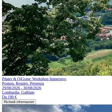
Pilates & QiGong: Workshop Immersivo
Postura. Respiro. Presenza
29/08/2026 - 30/08/2026
Lombardia, Galbiate
Da
190 €
Richiedi informazioni