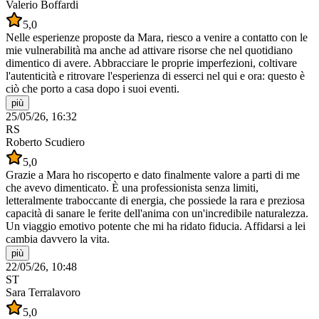
Valerio Boffardi
5,0
Nelle esperienze proposte da Mara, riesco a venire a contatto con le
mie vulnerabilità ma anche ad attivare risorse che nel quotidiano
dimentico di avere. Abbracciare le proprie imperfezioni, coltivare
l'autenticità e ritrovare l'esperienza di esserci nel qui e ora: questo è
ciò che porto a casa dopo i suoi eventi.
più
25/05/26, 16:32
RS
Roberto Scudiero
5,0
Grazie a Mara ho riscoperto e dato finalmente valore a parti di me
che avevo dimenticato. È una professionista senza limiti,
letteralmente traboccante di energia, che possiede la rara e preziosa
capacità di sanare le ferite dell'anima con un'incredibile naturalezza.
Un viaggio emotivo potente che mi ha ridato fiducia. Affidarsi a lei
cambia davvero la vita.
più
22/05/26, 10:48
ST
Sara Terralavoro
5,0