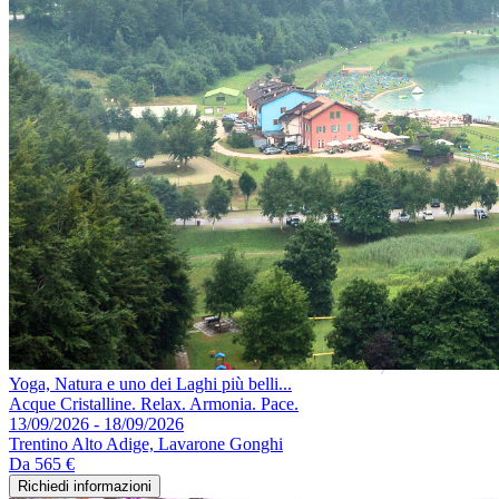
Yoga, Natura e uno dei Laghi più belli...
Acque Cristalline. Relax. Armonia. Pace.
13/09/2026 - 18/09/2026
Trentino Alto Adige, Lavarone Gonghi
Da
565 €
Richiedi informazioni