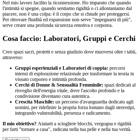
Nel mio lavoro facilito la riconnessione. Ho imparato che quando
l'intimità si spegne, quando sentiamo rigidità o ci allontaniamo dal
piacere, non è una colpa: è il corpo che si chiude per proteggersi.
Per ritrovare fluidità ed espansione non serve "impegnarsi di più",
serve creare una profonda sicurezza emotiva e corporea.
Cosa faccio: Laboratori, Gruppi e Cerchi
Creo spazi sacri, protetti e senza giudizio dove muoversi oltre i tabù,
attraverso:
Gruppi esperienziali e Laboratori di coppia:
percorsi
intensi di esplorazione relazionale per trasformare la teoria in
vissuto corporeo e intimità profonda.
Cerchi di Donne & Sensualità Femminile:
spazi dedicati al
risveglio dell'energia vitale, dove l'ascolto profondo e la
condivisione diventano cura autentica.
Crescita Maschile:
un percorso d'avanguardia dedicato agli
uomini, per ridefinire la propria forza lontano dagli stereotipi,
integrando vulnerabilità, presenza e radicamento.
Il mio obiettivo?
Aiutarti a sciogliere blocchi, vergogna e rigidità
per farti "tornare a casa", radicata nella tua pelle e nella tua verità.