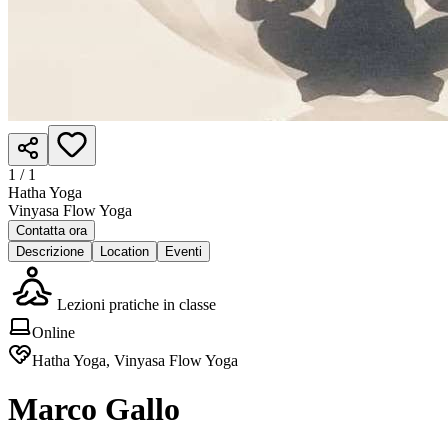
1 /
1
Hatha Yoga
Vinyasa Flow Yoga
Contatta ora
Descrizione
Location
Eventi
Lezioni pratiche in classe
Online
Hatha Yoga, Vinyasa Flow Yoga
Marco Gallo