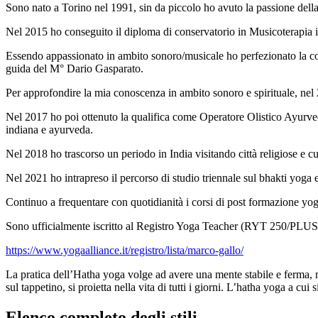
Sono nato a Torino nel 1991, sin da piccolo ho avuto la passione della
Nel 2015 ho conseguito il diploma di conservatorio in Musicoterapia i
Essendo appassionato in ambito sonoro/musicale ho perfezionato la co
guida del M° Dario Gasparato.
Per approfondire la mia conoscenza in ambito sonoro e spirituale, ne
Nel 2017 ho poi ottenuto la qualifica come Operatore Olistico Ayurved
indiana e ayurveda.
Nel 2018 ho trascorso un periodo in India visitando città religiose e 
Nel 2021 ho intrapreso il percorso di studio triennale sul bhakti yog
Continuo a frequentare con quotidianità i corsi di post formazione yoga
Sono ufficialmente iscritto al Registro Yoga Teacher (RYT 250/PLU
https://www.yogaalliance.it/registro/lista/marco-gallo/
La pratica dell’Hatha yoga volge ad avere una mente stabile e ferma, m
sul tappetino, si proietta nella vita di tutti i giorni. L’hatha yoga a cu
Elenco completo degli stili