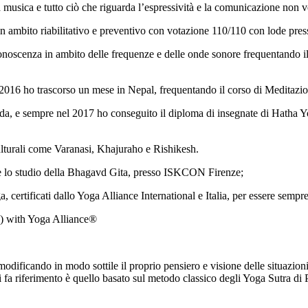
 musica e tutto ciò che riguarda l’espressività e la comunicazione non v
n ambito riabilitativo e preventivo con votazione 110/110 con lode pres
noscenza in ambito delle frequenze e delle onde sonore frequentando il 
l 2016 ho trascorso un mese in Nepal, frequentando il corso di Meditaz
a, e sempre nel 2017 ho conseguito il diploma di insegnate di Hatha Yog
culturali come Varanasi, Khajuraho e Rishikesh.
a e lo studio della Bhagavd Gita, presso ISKCON Firenze;
, certificati dallo Yoga Alliance International e Italia, per essere semp
S) with Yoga Alliance®
odificando in modo sottile il proprio pensiero e visione delle situazion
i si fa riferimento è quello basato sul metodo classico degli Yoga Sutra di 