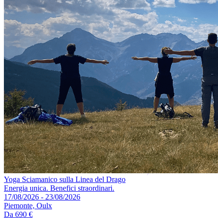
Yoga Sciamanico sulla Linea del Drago
Energia unica. Benefici straordinari.
17/08/2026 - 23/08/2026
Piemonte, Oulx
Da
690 €