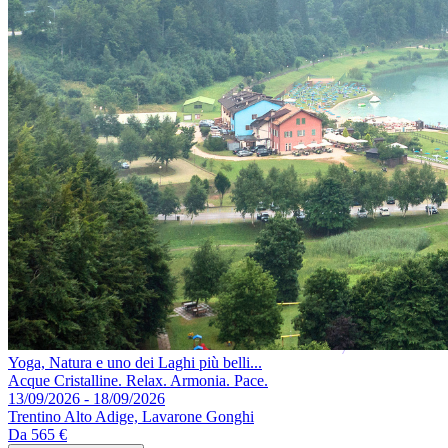
Yoga, Natura e uno dei Laghi più belli...
Acque Cristalline. Relax. Armonia. Pace.
13/09/2026 - 18/09/2026
Trentino Alto Adige, Lavarone Gonghi
Da
565 €