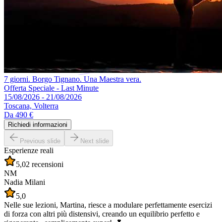
7 giorni. Borgo Tignano. Una Maestra vera.
Offerta Speciale - Last Minute
15/08/2026 - 21/08/2026
Toscana, Volterra
Da
490 €
Richiedi informazioni
Previous slide
Next slide
Esperienze reali
5,0
2 recensioni
NM
Nadia Milani
5,0
Nelle sue lezioni, Martina, riesce a modulare perfettamente esercizi
di forza con altri più distensivi, creando un equilibrio perfetto e