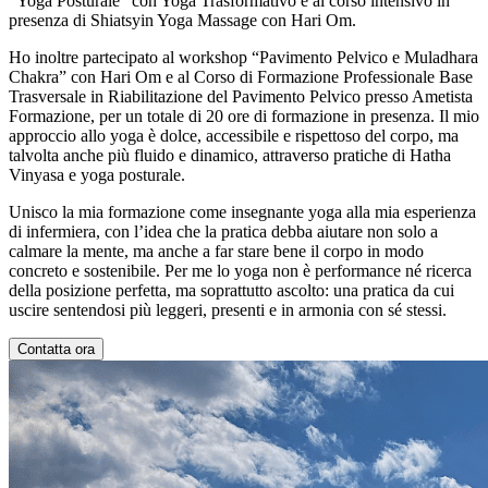
“Yoga Posturale” con Yoga Trasformativo e al corso intensivo in
presenza di Shiatsyin Yoga Massage con Hari Om.
Ho inoltre partecipato al workshop “Pavimento Pelvico e Muladhara
Chakra” con Hari Om e al Corso di Formazione Professionale Base
Trasversale in Riabilitazione del Pavimento Pelvico presso Ametista
Formazione, per un totale di 20 ore di formazione in presenza. Il mio
approccio allo yoga è dolce, accessibile e rispettoso del corpo, ma
talvolta anche più fluido e dinamico, attraverso pratiche di Hatha
Vinyasa e yoga posturale.
Unisco la mia formazione come insegnante yoga alla mia esperienza
di infermiera, con l’idea che la pratica debba aiutare non solo a
calmare la mente, ma anche a far stare bene il corpo in modo
concreto e sostenibile. Per me lo yoga non è performance né ricerca
della posizione perfetta, ma soprattutto ascolto: una pratica da cui
uscire sentendosi più leggeri, presenti e in armonia con sé stessi.
Contatta ora