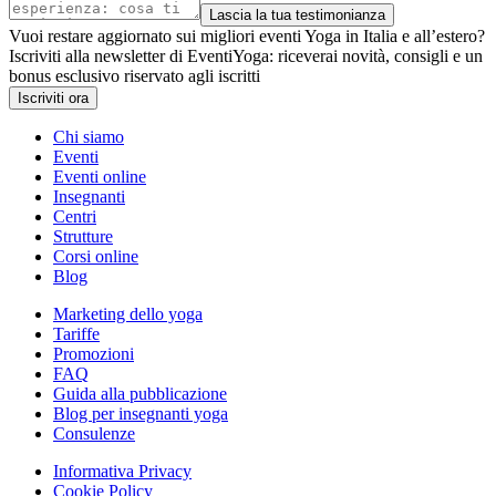
Lascia la tua testimonianza
Vuoi restare aggiornato sui migliori eventi Yoga in Italia e all’estero?
Iscriviti alla newsletter di EventiYoga: riceverai novità, consigli e un
bonus esclusivo riservato agli iscritti
Iscriviti ora
Chi siamo
Eventi
Eventi online
Insegnanti
Centri
Strutture
Corsi online
Blog
Marketing dello yoga
Tariffe
Promozioni
FAQ
Guida alla pubblicazione
Blog per insegnanti yoga
Consulenze
Informativa Privacy
Cookie Policy