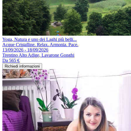
Yoga, Natura e uno dei Laghi più belli...
Acque Cristalline. Relax. Armonia. Pace.
13/09/2026 - 18/09/2026
Trentino Alto Adige, Lavarone Gonghi
Da
565 €
Richiedi informazioni