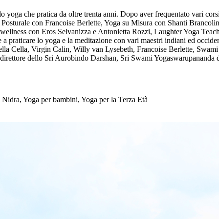
 lo yoga che pratica da oltre trenta anni. Dopo aver frequentato vari cors
oga Posturale con Francoise Berlette, Yoga su Misura con Shanti Branco
awellness con Eros Selvanizza e Antonietta Rozzi, Laughter Yoga Teache
 praticare lo yoga e la meditazione con vari maestri indiani ed occiden
ella Cella, Virgin Calin, Willy van Lysebeth, Francoise Berlette, S
rettore dello Sri Aurobindo Darshan, Sri Swami Yogaswarupananda de
 Nidra, Yoga per bambini, Yoga per la Terza Età