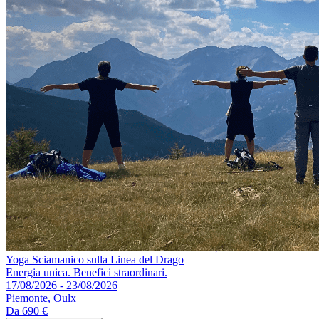
Yoga Sciamanico sulla Linea del Drago
Energia unica. Benefici straordinari.
17/08/2026 - 23/08/2026
Piemonte, Oulx
Da
690 €