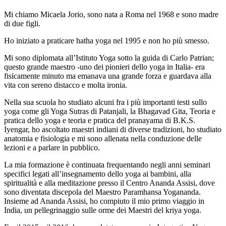
Mi chiamo Micaela Jorio, sono nata a Roma nel 1968 e sono madre
di due figli.
Ho iniziato a praticare hatha yoga nel 1995 e non ho più smesso.
Mi sono diplomata all’Istituto Yoga sotto la guida di Carlo Patrian;
questo grande maestro -uno dei pionieri dello yoga in Italia- era
fisicamente minuto ma emanava una grande forza e guardava alla
vita con sereno distacco e molta ironia.
Nella sua scuola ho studiato alcuni fra i più importanti testi sullo
yoga come gli Yoga Sutras di Patanjali, la Bhagavad Gita, Teoria e
pratica dello yoga e teoria e pratica del pranayama di B.K.S.
Iyengar, ho ascoltato maestri indiani di diverse tradizioni, ho studiato
anatomia e fisiologia e mi sono allenata nella conduzione delle
lezioni e a parlare in pubblico.
La mia formazione è continuata frequentando negli anni seminari
specifici legati all’insegnamento dello yoga ai bambini, alla
spiritualità e alla meditazione presso il Centro Ananda Assisi, dove
sono diventata discepola del Maestro Paramhansa Yogananda.
Insieme ad Ananda Assisi, ho compiuto il mio primo viaggio in
India, un pellegrinaggio sulle orme dei Maestri del kriya yoga.