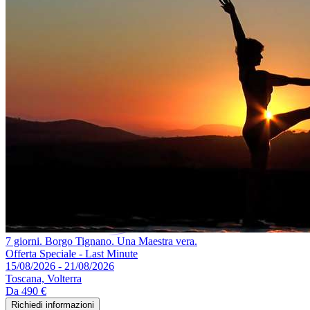
7 giorni. Borgo Tignano. Una Maestra vera.
Offerta Speciale - Last Minute
15/08/2026 - 21/08/2026
Toscana, Volterra
Da
490 €
Richiedi informazioni