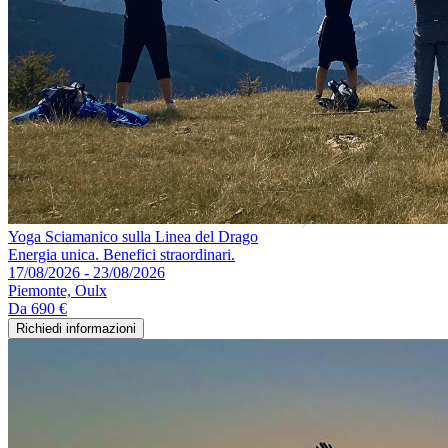
Yoga Sciamanico sulla Linea del Drago
Energia unica. Benefici straordinari.
17/08/2026 - 23/08/2026
Piemonte, Oulx
Da
690 €
Richiedi informazioni