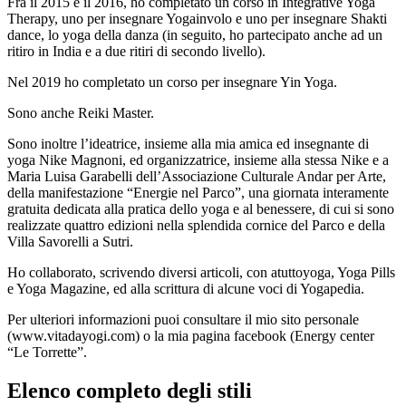
Fra il 2015 e il 2016, ho completato un corso in Integrative Yoga
Therapy, uno per insegnare Yogainvolo e uno per insegnare Shakti
dance, lo yoga della danza (in seguito, ho partecipato anche ad un
ritiro in India e a due ritiri di secondo livello).
Nel 2019 ho completato un corso per insegnare Yin Yoga.
Sono anche Reiki Master.
Sono inoltre l’ideatrice, insieme alla mia amica ed insegnante di
yoga Nike Magnoni, ed organizzatrice, insieme alla stessa Nike e a
Maria Luisa Garabelli dell’Associazione Culturale Andar per Arte,
della manifestazione “Energie nel Parco”, una giornata interamente
gratuita dedicata alla pratica dello yoga e al benessere, di cui si sono
realizzate quattro edizioni nella splendida cornice del Parco e della
Villa Savorelli a Sutri.
Ho collaborato, scrivendo diversi articoli, con atuttoyoga, Yoga Pills
e Yoga Magazine, ed alla scrittura di alcune voci di Yogapedia.
Per ulteriori informazioni puoi consultare il mio sito personale
(www.vitadayogi.com) o la mia pagina facebook (Energy center
“Le Torrette”.
Elenco completo degli stili