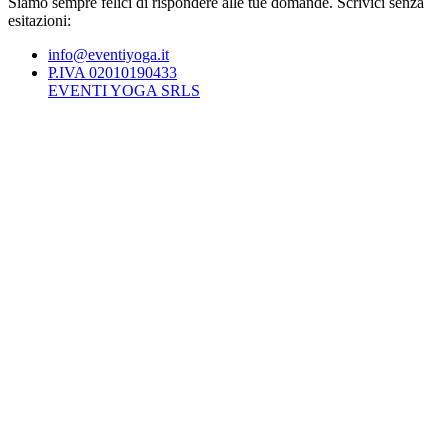
Siamo sempre felici di rispondere alle tue domande. Scrivici senza
esitazioni:
info@eventiyoga.it
P.IVA 02010190433
EVENTI YOGA SRLS