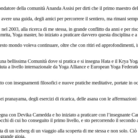
ondatore della comunità Ananda Assisi per dirti che il primo maestro d
avere una guida, degli amici per percorrere il sentiero, ma rimani sempr
el 2003, alla ricerca di me stessa, in grande conflitto da anni e per ris
ita, Yoga master, ho iniziato a praticare davvero questa disciplina e a 
esto mondo voleva continuare, oltre che con ritiri ed approfondimenti, 
 una bellissima Comunità dove si pratica e si insegna Hata e il Krya Yo
uta a livello internazionale da Yoga Alliance e European Yoga Federat
tto con insegnamenti filosofici e nuove pratiche meditative, portate in
ei pranayama, degli esercizi di ricarica, delle asana con le affermazioni 
gna con Devika Camedda e ho iniziato a praticare con l’insegnante Car
cchi di cui ho conseguito il primo livello, e sto percorrendo il secondo
a di un iceberg di un viaggio alla scoperta di me stessa e non solo. Ciò 
 grande gioia.