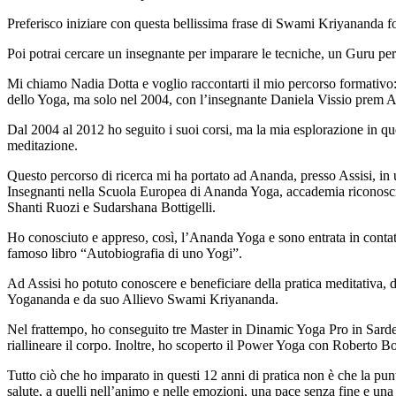
Preferisco iniziare con questa bellissima frase di Swami Kriyananda f
Poi potrai cercare un insegnante per imparare le tecniche, un Guru per 
Mi chiamo Nadia Dotta e voglio raccontarti il mio percorso formativo: n
dello Yoga, ma solo nel 2004, con l’insegnante Daniela Vissio prem Amr
Dal 2004 al 2012 ho seguito i suoi corsi, ma la mia esplorazione in qu
meditazione.
Questo percorso di ricerca mi ha portato ad Ananda, presso Assisi, in
Insegnanti nella Scuola Europea di Ananda Yoga, accademia riconosci
Shanti Ruozi e Sudarshana Bottigelli.
Ho conosciuto e appreso, così, l’Ananda Yoga e sono entrata in conta
famoso libro “Autobiografia di uno Yogi”.
Ad Assisi ho potuto conoscere e beneficiare della pratica meditativa, d
Yogananda e da suo Allievo Swami Kriyananda.
Nel frattempo, ho conseguito tre Master in Dinamic Yoga Pro in Sarde
riallineare il corpo. Inoltre, ho scoperto il Power Yoga con Roberto Bo
Tutto ciò che ho imparato in questi 12 anni di pratica non è che la punt
salute, a quelli nell’animo e nelle emozioni, una pace senza fine e una