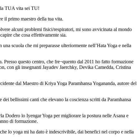
ella TUA vita sei TU!
e il primo maestro della tua vita.
olvere alcuni problemi fisici/respiratori, mi sono avvicinata al mondo
capire che cosa effettivamente sia.
in una scuola che mi preparasse ulteriormente nell’Hata Yoga e nella
ga. Presso questo centro, che fre¬quento dal 2011 ho fatto formazione
ion, con gli insegnanti Jayadev Jaerchky, Devika Camedda, Cristina
 occidente dal Maestro di Kriya Yoga Paramhansa Yogananda, autore del
e dei bellissimi canti che elevano la coscienza scritti da Paramhansa
la Dodero lo Iyengar Yoga per migliorare la postura nelle Asana e
 anno di formazione.
che lo yoga mi ha dato è indescrivibile, dai benefici nel corpo e nella