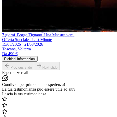
7 giorni. Borgo Tignano. Una Maestra vera.
Offerta Speciale - Last Minute
15/08/2026 - 21/08/2026
Toscana, Volterra
Da
490 €
Richiedi informazioni
Previous slide
Next slide
Esperienze reali
Condividi per primo la tua esperienza!
La tua testimonianza può essere utile ad altri
Lascia la tua testimonianza