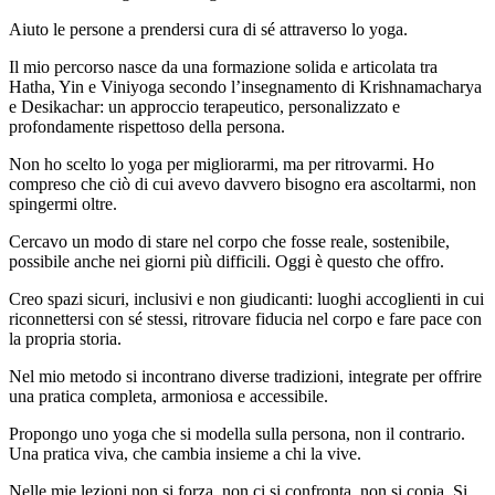
Aiuto le persone a prendersi cura di sé attraverso lo yoga.
Il mio percorso nasce da una formazione solida e articolata tra
Hatha, Yin e Viniyoga secondo l’insegnamento di Krishnamacharya
e Desikachar: un approccio terapeutico, personalizzato e
profondamente rispettoso della persona.
Non ho scelto lo yoga per migliorarmi, ma per ritrovarmi. Ho
compreso che ciò di cui avevo davvero bisogno era ascoltarmi, non
spingermi oltre.
Cercavo un modo di stare nel corpo che fosse reale, sostenibile,
possibile anche nei giorni più difficili. Oggi è questo che offro.
Creo spazi sicuri, inclusivi e non giudicanti: luoghi accoglienti in cui
riconnettersi con sé stessi, ritrovare fiducia nel corpo e fare pace con
la propria storia.
Nel mio metodo si incontrano diverse tradizioni, integrate per offrire
una pratica completa, armoniosa e accessibile.
Propongo uno yoga che si modella sulla persona, non il contrario.
Una pratica viva, che cambia insieme a chi la vive.
Nelle mie lezioni non si forza, non ci si confronta, non si copia. Si