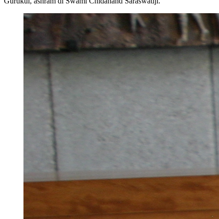
Gurukul, ashram di Swami Chidanand Saraswatiji.