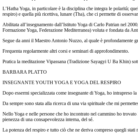
L’Hatha Yoga, in particolare è la disciplina che integra le polarità; que
respiro) e quella più ricettiva, lunare (Tha), che ci permette di osserv
Abilitata all’insegnamento dall’Istituto Yoga di Carlo Patrian nel 20
Formazione Yoga, Federazione Mediterranea) voluta e fondata da An
Segue da anni il Maestro Antonio Nuzzo, al quale è profondamente grata
Frequenta regolarmente altri corsi e seminari di approfondimento.
Pratica la meditazione Vipassana (Tradizione Sayagyi U Ba Khin) sott
BARBARA PLATTO
INSEGNANTE YOUTH YOGA E YOGA DEL RESPIRO
Dopo essermi specializzata come insegnante di Yoga, ho intrapreso la
Da sempre sono stata alla ricerca di una via spirituale che mi permettes
Nello Yoga e nelle persone che ho incontrato nel cammino ho trovato la 
pienezza di una consapevolezza interna, del sé.
La potenza del respiro e tutto ciò che ne deriva compreso quegli stati m