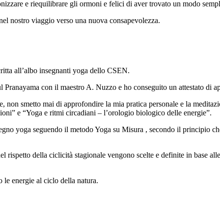
nizzare e riequilibrare gli ormoni e felici di aver trovato un modo sempl
 nel nostro viaggio verso una nuova consapevolezza.
itta all’albo insegnanti yoga dello CSEN.
sul Pranayama con il maestro A. Nuzzo e ho conseguito un attestato di 
ne, non smetto mai di approfondire la mia pratica personale e la medit
ni” e “Yoga e ritmi circadiani – l’orologio biologico delle energie”.
egno yoga seguendo il metodo Yoga su Misura , secondo il principio che 
 rispetto della ciclicità stagionale vengono scelte e definite in base all
le energie al ciclo della natura.