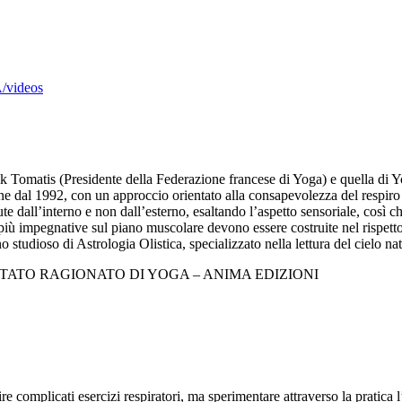
/videos
ik Tomatis (Presidente della Federazione francese di Yoga) e quella di Y
 dal 1992, con un approccio orientato alla consapevolezza del respiro 
ute dall’interno e non dall’esterno, esaltando l’aspetto sensoriale, così c
iù impegnative sul piano muscolare devono essere costruite nel rispetto di
no studioso di Astrologia Olistica, specializzato nella lettura del cielo nat
: TRATTATO RAGIONATO DI YOGA – ANIMA EDIZIONI
re complicati esercizi respiratori, ma sperimentare attraverso la pratica 