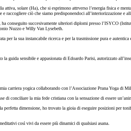
lla attiva, solare (Ha), che si esprimono attrverso l’energia fisica e men
are e raccogliere ciò che siamo predisponendoci all’interiorizzazione e al
00, ha conseguito succesivamente ulteriori diplomi presso l’ISYCO (Isti
tonio Nuzzo e Willy Van Lysebeth.
 per la sua instancabile ricerca e per la trasmissione pura e autentica 
o la guida sensibile e appasionata di Edoardo Parisi, autorizzato all’
 mia carriera yogica collaborando con l’Associazione Prana Yoga di Mi
se di conciliare la mia fede cristiana con la sensazione di essere un’anim
perfetta dimensione, ho trovato la gioia di eseguire posizioni per tonif
editativi così vivi da essere più dinamici di qualsiasi asana.