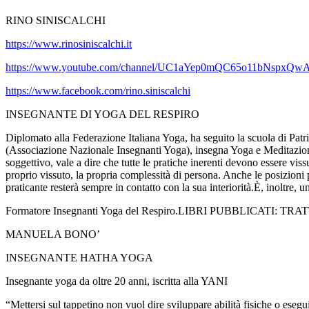
RINO SINISCALCHI
https://www.rinosiniscalchi.it
https://www.youtube.com/channel/UC1aYep0mQC65o11bNspxQwA
https://www.facebook.com/rino.siniscalchi
INSEGNANTE DI YOGA DEL RESPIRO
Diplomato alla Federazione Italiana Yoga, ha seguito la scuola di Patr
(Associazione Nazionale Insegnanti Yoga), insegna Yoga e Meditazione
soggettivo, vale a dire che tutte le pratiche inerenti devono essere viss
proprio vissuto, la propria complessità di persona. Anche le posizioni p
praticante resterà sempre in contatto con la sua interiorità.È, inoltre, u
Formatore Insegnanti Yoga del Respiro.LIBRI PUBBLICATI
MANUELA BONO’
INSEGNANTE HATHA YOGA
Insegnante yoga da oltre 20 anni, iscritta alla YANI
“Mettersi sul tappetino non vuol dire sviluppare abilità fisiche o esegui