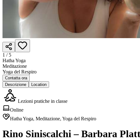
1 /
5
Hatha Yoga
Meditazione
Yoga del Respiro
Contatta ora
Descrizione
Location
Lezioni pratiche in classe
Online
Hatha Yoga, Meditazione, Yoga del Respiro
Rino Siniscalchi – Barbara Plat