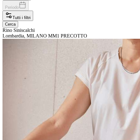
Periodo
Tutti i filtri
Cerca
Rino
Siniscalchi
Lombardia, MILANO MM1 PRECOTTO