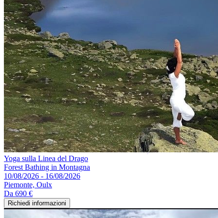
Yoga sulla Linea del Drago
Forest Bathing in Montagna
10/08/2026 - 16/08/2026
Piemonte, Oulx
Da
690 €
Richiedi informazioni