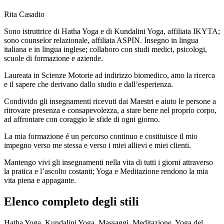
Rita Casadio
Sono istruttrice di Hatha Yoga e di Kundalini Yoga, affiliata IKYTA;
sono counselor relazionale, affiliata ASPIN. Insegno in lingua
italiana e in lingua inglese; collaboro con studi medici, psicologi,
scuole di formazione e aziende.
Laureata in Scienze Motorie ad indirizzo biomedico, amo la ricerca
e il sapere che derivano dallo studio e dall’esperienza.
Condivido gli insegnamenti ricevuti dai Maestri e aiuto le persone a
ritrovare presenza e consapevolezza, a stare bene nel proprio corpo,
ad affrontare con coraggio le sfide di ogni giorno.
La mia formazione é un percorso continuo e costituisce il mio
impegno verso me stessa e verso i miei allievi e miei clienti.
Mantengo vivi gli insegnamenti nella vita di tutti i giorni attraverso
la pratica e l’ascolto costanti; Yoga e Meditazione rendono la mia
vita piena e appagante.
Elenco completo degli stili
Hatha Yoga, Kundalini Yoga, Massaggi, Meditazione, Yoga del