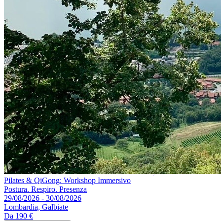
Pilates & QiGong: Workshop Immersivo
Postura. Respiro. Presenza
29/08/2026 - 30/08/2026
Lombardia, Galbiate
Da
190 €