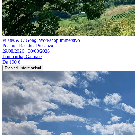
Pilates & QiGong: Workshop Immersivo
Postura. Respiro. Presenza
29/08/2026 - 30/08/2026
Lombardia, Galbiate
Da
190 €
Richiedi informazioni