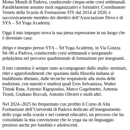
Motus Mundi di Padova, conducendo cinque-sette corsi settimanali.
Parallelamente assumo ruoli organizzativi e formativi: Coordinatore
Veneto della Scuola di Formazione FIY dal 2014 al 2020, e
successivamente membro dei direttivi dell’Associazione Deva e di
SYA – Śrī Yoga Academy.
Oggi il mio impegno trova la sua piena espressione in un luogo che
è diventato casa:
dirigo e insegno presso SYA – Śrī Yoga Academy, in Via Guizza
94–96 a Padova, conducendo corsi settimanali e insegnando
prāṇāyāma nel percorso quadriennale di formazione per insegnanti.
Il mio cammino è sempre stato accompagnato dallo studio: seminari,
ritiri e approfondimenti che spaziano dalla filosofia indiana al
buddhismo tibetano, dalle tecniche respiratorie alla storia delle
tradizioni, con maestri e studiosi quali Eros Selvanizza, Walter
Thirak Ruta, Antonio Rigopoulos, Marco Gugelmetto, Antonia
Tronti, Giuliano Boccali, Antonio Olivieri e molti altri.
Nel 2024–2025 ho frequentato con profitto il Corso di Alta
Formazione dell’Università di Padova dedicato all’insegnamento
dello yoga nella scuola e nei contesti educativi, un percorso che ha
consolidato la mia convinzione che lo yoga sia un linguaggio
prezioso anche per bambini e adolescenti.