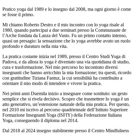
Pratico yoga dal 1989 e lo insegno dal 2008, ma ogni giorno è come
se fosse il primo.
Mi chiamo Roberto Destro e il mio incontro con lo yoga risale al
1980, quando partecipai a due seminari presso la Communaute de
l’Arche fondata da Lanza del Vasto. Fu un primo contatto intenso,
quasi un presagio: la sensazione che lo yoga avrebbe avuto un ruolo
profondo e duraturo nella mia vita.
La pratica costante inizia nel 1989, presso il Centro Studi Yoga di
Padova, e da allora lo yoga è diventato una via quotidiana di studio,
cura e trasformazione. Nel mio percorso ho incontrato diversi
insegnanti che hanno arricchito la mia formazione; tra questi, ricordo
con gratitudine Tiziana Fantuz, la cui sensibilità ha contribuito a
orientare il mio modo di intendere e vivere la pratica.
Nei primi anni Duemila inizio a insegnare come sostituto: un gesto
semplice che si rivela decisivo. Scopro che trasmettere lo yoga è un
atto generativo, un’estensione naturale della mia pratica. Per questo,
nel 2010 mi iscrivo al percorso quadriennale dell’Istituto Superiore
Formazione Insegnanti Yoga (ISFIY) della Federazione Italiana
Yoga, conseguendo il diploma nel 2014.
Dal 2018 al 2024 insegno stabilmente presso il Centro Mindfulness