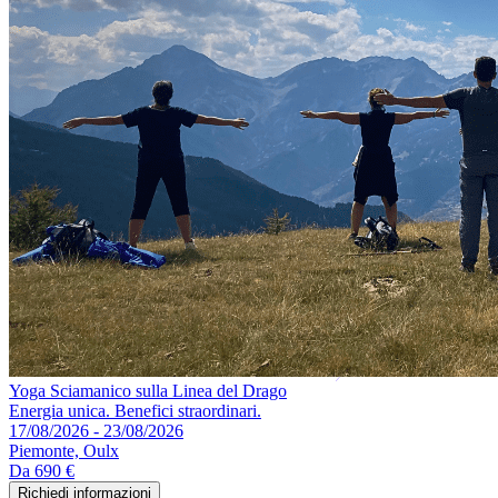
Yoga Sciamanico sulla Linea del Drago
Energia unica. Benefici straordinari.
17/08/2026 - 23/08/2026
Piemonte, Oulx
Da
690 €
Richiedi informazioni