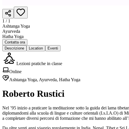
1 /
1
Ashtanga Yoga
Ayurveda
Hatha Yoga
Contatta ora
Descrizione
Location
Eventi
Lezioni pratiche in classe
Online
Ashtanga Yoga, Ayurveda, Hatha Yoga
Roberto Rustici
Nel ’95 inizio a praticare la meditazione sotto la guida dei lama tibeta
diplomandomi alla scuola di lingue e culture orientali (I.s.I.A.O) di 
a completare diversi percorsi di formazione che mi hanno abilitato all’
Da oltre venti anni viaggio regolarmente in India, Nepal, Tibet e Sri L