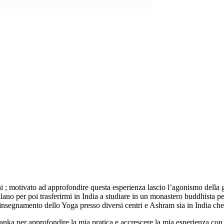
ni ; motivato ad approfondire questa esperienza lascio l’agonismo della gi
Milano per poi trasferirmi in India a studiare in un monastero buddhista
insegnamento dello Yoga presso diversi centri e Ashram sia in India che i
anka per approfondire la mia pratica e accrescere la mia esperienza con 