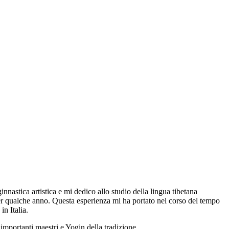
nnastica artistica e mi dedico allo studio della lingua tibetana
 per qualche anno. Questa esperienza mi ha portato nel corso del tempo
n Italia.
importanti maestri e Yogin della tradizione.