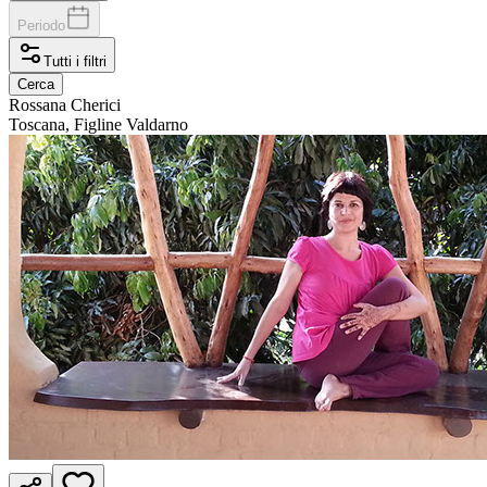
Periodo
Tutti i filtri
Cerca
Rossana
Cherici
Toscana, Figline Valdarno