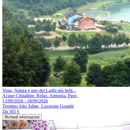
Yoga, Natura e uno dei Laghi più belli...
Acque Cristalline. Relax. Armonia. Pace.
13/09/2026 - 18/09/2026
Trentino Alto Adige, Lavarone Gonghi
Da
565 €
Richiedi informazioni