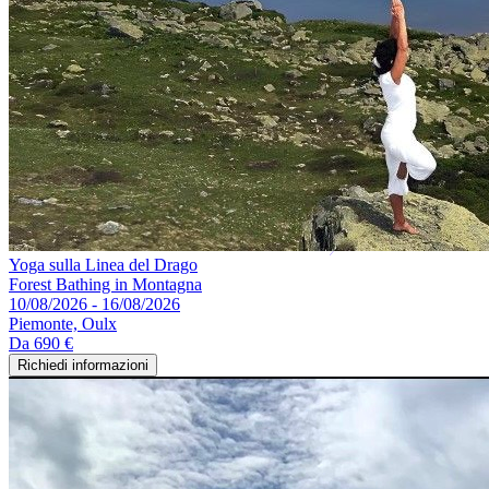
Yoga sulla Linea del Drago
Forest Bathing in Montagna
10/08/2026 - 16/08/2026
Piemonte, Oulx
Da
690 €
Richiedi informazioni