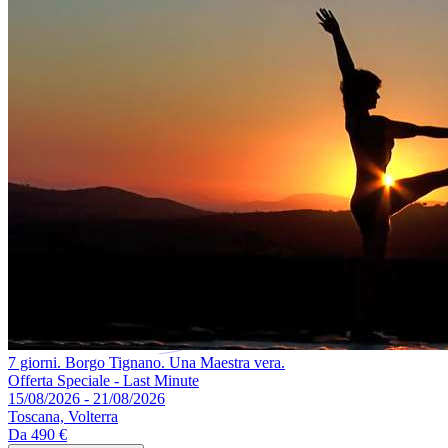
7 giorni. Borgo Tignano. Una Maestra vera.
Offerta Speciale - Last Minute
15/08/2026 - 21/08/2026
Toscana, Volterra
Da
490 €