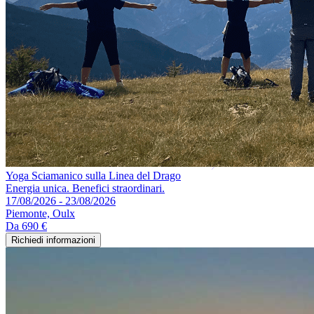
Yoga Sciamanico sulla Linea del Drago
Energia unica. Benefici straordinari.
17/08/2026 - 23/08/2026
Piemonte, Oulx
Da
690 €
Richiedi informazioni