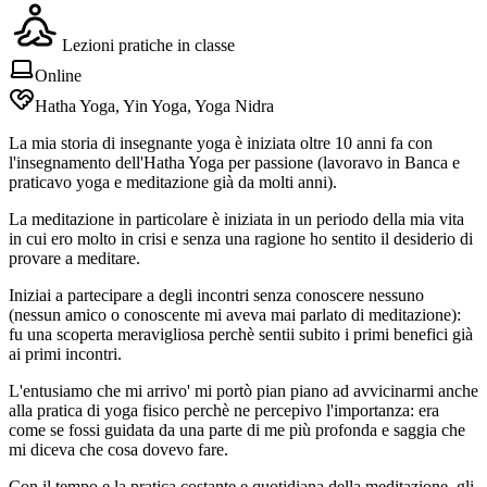
Lezioni pratiche in classe
Online
Hatha Yoga, Yin Yoga, Yoga Nidra
La mia storia di insegnante yoga è iniziata oltre 10 anni fa con
l'insegnamento dell'Hatha Yoga per passione (lavoravo in Banca e
praticavo yoga e meditazione già da molti anni).
La meditazione in particolare è iniziata in un periodo della mia vita
in cui ero molto in crisi e senza una ragione ho sentito il desiderio di
provare a meditare.
Iniziai a partecipare a degli incontri senza conoscere nessuno
(nessun amico o conoscente mi aveva mai parlato di meditazione):
fu una scoperta meravigliosa perchè sentii subito i primi benefici già
ai primi incontri.
L'entusiamo che mi arrivo' mi portò pian piano ad avvicinarmi anche
alla pratica di yoga fisico perchè ne percepivo l'importanza: era
come se fossi guidata da una parte di me più profonda e saggia che
mi diceva che cosa dovevo fare.
Con il tempo e la pratica costante e quotidiana della meditazione, gli