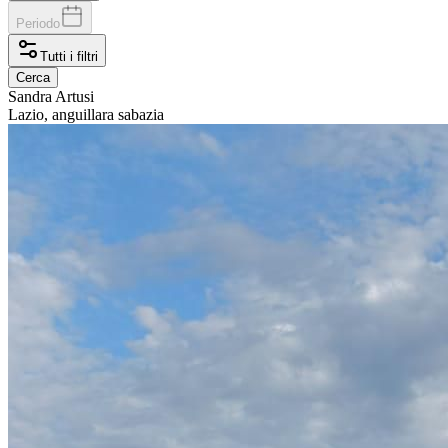
Periodo
Tutti i filtri
Cerca
Sandra
Artusi
Lazio, anguillara sabazia