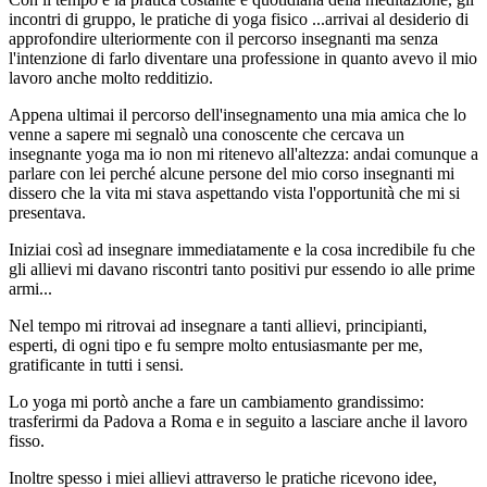
incontri di gruppo, le pratiche di yoga fisico ...arrivai al desiderio di
approfondire ulteriormente con il percorso insegnanti ma senza
l'intenzione di farlo diventare una professione in quanto avevo il mio
lavoro anche molto redditizio.
Appena ultimai il percorso dell'insegnamento una mia amica che lo
venne a sapere mi segnalò una conoscente che cercava un
insegnante yoga ma io non mi ritenevo all'altezza: andai comunque a
parlare con lei perché alcune persone del mio corso insegnanti mi
dissero che la vita mi stava aspettando vista l'opportunità che mi si
presentava.
Iniziai così ad insegnare immediatamente e la cosa incredibile fu che
gli allievi mi davano riscontri tanto positivi pur essendo io alle prime
armi...
Nel tempo mi ritrovai ad insegnare a tanti allievi, principianti,
esperti, di ogni tipo e fu sempre molto entusiasmante per me,
gratificante in tutti i sensi.
Lo yoga mi portò anche a fare un cambiamento grandissimo:
trasferirmi da Padova a Roma e in seguito a lasciare anche il lavoro
fisso.
Inoltre spesso i miei allievi attraverso le pratiche ricevono idee,