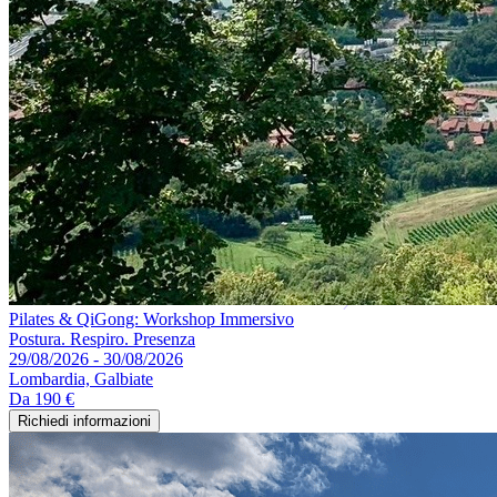
Pilates & QiGong: Workshop Immersivo
Postura. Respiro. Presenza
29/08/2026 - 30/08/2026
Lombardia, Galbiate
Da
190 €
Richiedi informazioni