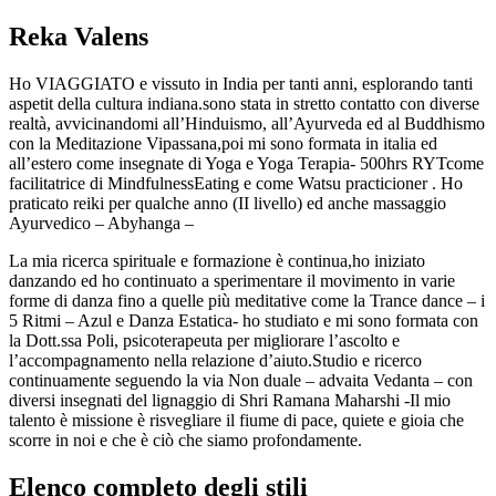
Reka Valens
Ho VIAGGIATO e vissuto in India per tanti anni, esplorando tanti
aspetit della cultura indiana.sono stata in stretto contatto con diverse
realtà, avvicinandomi all’Hinduismo, all’Ayurveda ed al Buddhismo
con la Meditazione Vipassana,poi mi sono formata in italia ed
all’estero come insegnate di Yoga e Yoga Terapia- 500hrs RYTcome
facilitatrice di MindfulnessEating e come Watsu practicioner . Ho
praticato reiki per qualche anno (II livello) ed anche massaggio
Ayurvedico – Abyhanga –
La mia ricerca spirituale e formazione è continua,ho iniziato
danzando ed ho continuato a sperimentare il movimento in varie
forme di danza fino a quelle più meditative come la Trance dance – i
5 Ritmi – Azul e Danza Estatica- ho studiato e mi sono formata con
la Dott.ssa Poli, psicoterapeuta per migliorare l’ascolto e
l’accompagnamento nella relazione d’aiuto.Studio e ricerco
continuamente seguendo la via Non duale – advaita Vedanta – con
diversi insegnati del lignaggio di Shri Ramana Maharshi -Il mio
talento è missione è risvegliare il fiume di pace, quiete e gioia che
scorre in noi e che è ciò che siamo profondamente.
Elenco completo degli stili