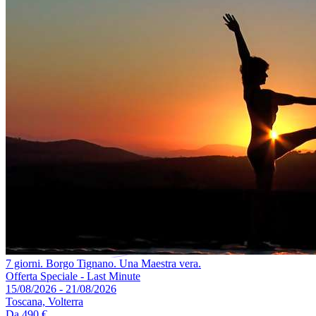
7 giorni. Borgo Tignano. Una Maestra vera.
Offerta Speciale - Last Minute
15/08/2026 - 21/08/2026
Toscana, Volterra
Da
490 €