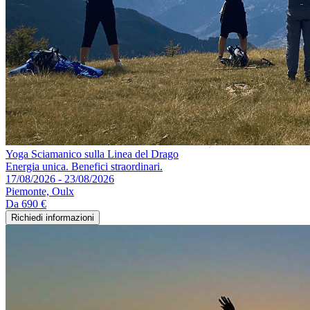
Yoga Sciamanico sulla Linea del Drago
Energia unica. Benefici straordinari.
17/08/2026 - 23/08/2026
Piemonte, Oulx
Da
690 €
Richiedi informazioni