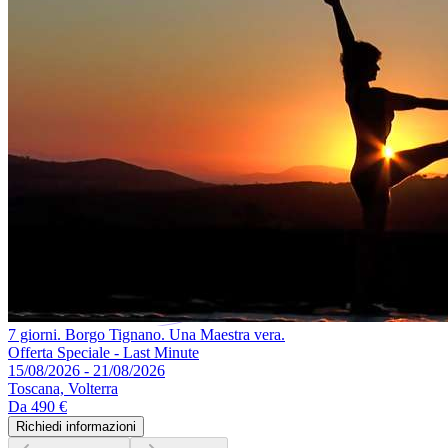
7 giorni. Borgo Tignano. Una Maestra vera.
Offerta Speciale - Last Minute
15/08/2026 - 21/08/2026
Toscana, Volterra
Da
490 €
Richiedi informazioni