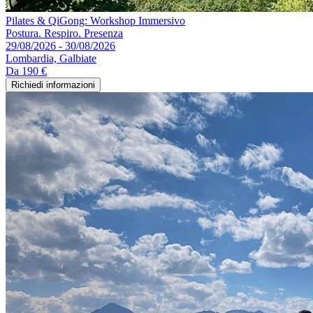
Pilates & QiGong: Workshop Immersivo
Postura. Respiro. Presenza
29/08/2026 - 30/08/2026
Lombardia, Galbiate
Da
190 €
Richiedi informazioni