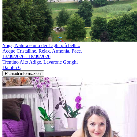
Yoga, Natura e uno dei Laghi più belli...
Acque Cristalline. Relax. Armonia. Pace.
13/09/2026 - 18/09/2026
Trentino Alto Adige, Lavarone Gonghi
Da
565 €
Richiedi informazioni