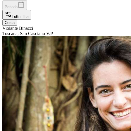
Periodo
Tutti i filtri
Cerca
Violante
Binazzi
Toscana, San Casciano V.P.