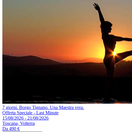
7 giorni. Borgo Tignano. Una Maestra vera.
Offerta Speciale - Last Minute
15/08/2026 - 21/08/2026
Toscana, Volterra
Da
490 €