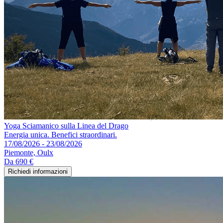
Yoga Sciamanico sulla Linea del Drago
Energia unica. Benefici straordinari.
17/08/2026 - 23/08/2026
Piemonte, Oulx
Da
690 €
Richiedi informazioni