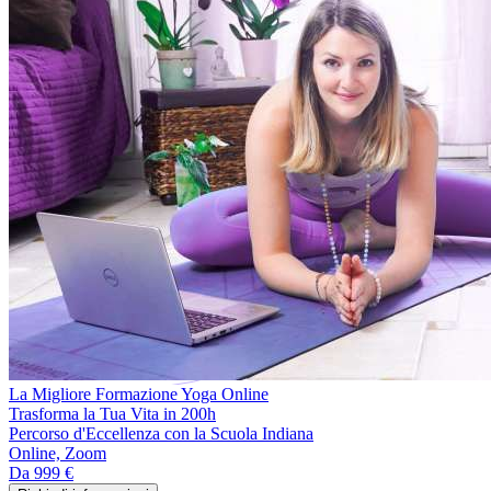
La Migliore Formazione Yoga Online
Trasforma la Tua Vita in 200h
Percorso d'Eccellenza con la Scuola Indiana
Online, Zoom
Da
999 €