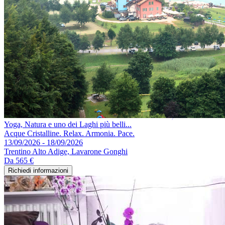
Yoga, Natura e uno dei Laghi più belli...
Acque Cristalline. Relax. Armonia. Pace.
13/09/2026 - 18/09/2026
Trentino Alto Adige, Lavarone Gonghi
Da
565 €
Richiedi informazioni