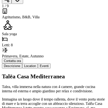
1 /
9
Agriturismo, B&B, Villa
Sala yoga
Letti
:
8
Primavera, Estate, Autunno
Contatta ora
Descrizione
Location
Eventi
Talēa Casa Mediterranea
Talea, villa immersa nella natura con 4 camere, grande cucina
interna ed esterna e ampio giardino per relax e condivisione.
Immagina un luogo dove il tempo rallenta, dove il vento porta storie
di mare e la terra accoglie con un abbraccio silenzioso. Talěa Casa
Mediterranea è tutto questo: casa vacanze a Favignana, sì, ma