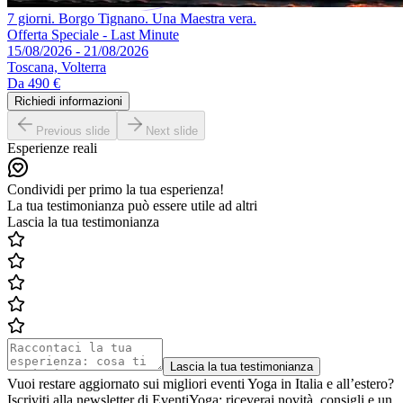
7 giorni. Borgo Tignano. Una Maestra vera.
Offerta Speciale - Last Minute
15/08/2026 - 21/08/2026
Toscana, Volterra
Da
490 €
Richiedi informazioni
Previous slide
Next slide
Esperienze reali
Condividi per primo la tua esperienza!
La tua testimonianza può essere utile ad altri
Lascia la tua testimonianza
Lascia la tua testimonianza
Vuoi restare aggiornato sui migliori eventi Yoga in Italia e all’estero?
Iscriviti alla newsletter di EventiYoga: riceverai novità, consigli e un