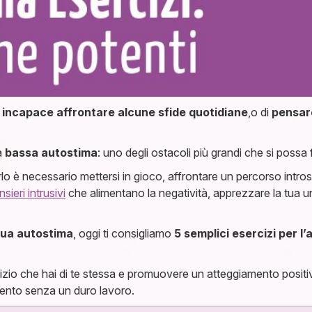
incapace affrontare alcune sfide quotidiane
,o di
pensare
a
bassa autostima
: uno degli ostacoli più grandi che si possa f
rlo è necessario mettersi in gioco, affrontare un percorso introsp
sieri intrusivi
che alimentano la negatività, apprezzare la tua unic
tua autostima
, oggi ti consigliamo
5 semplici esercizi per l
iudizio che hai di te stessa e promuovere un atteggiamento posit
ento senza un duro lavoro.