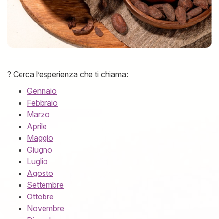
? Cerca l’esperienza che ti chiama:
​Gennaio​
​Febbraio​
​Marzo​
​Aprile​
​Maggio​
​Giugno​
​Luglio​
​Agosto​
​Settembre​
​Ottobre​
​Novembre​