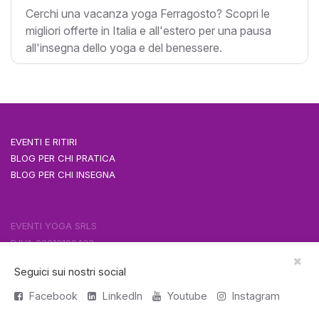
Cerchi una vacanza yoga Ferragosto? Scopri le
migliori offerte in Italia e all'estero per una pausa
all'insegna dello yoga e del benessere.
EVENTI E RITIRI
BLOG PER CHI PRATICA
BLOG PER CHI INSEGNA
EVENTI YOGA SRLS
P.IVA 02010190433
Cookie Policy
Seguici sui nostri social
Informativa Privacy
Facebook
LinkedIn
Youtube
Instagram