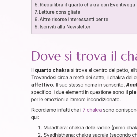
Riequilibra il quarto chakra con Eventiyoga
Letture consigliate
Altre risorse interessanti per te
Iscriviti alla Newsletter
Dove si trova il c
Il
quarto chakra
si trova al centro del petto, al
Trovandosi circa a metà dei sette, il chakra del cu
affettivo.
Il suo stesso nome in sanscrito,
Ana
specifico, i due elementi in questione sono
il p
per le emozioni e l’amore incondizionato.
Ricordiamo infatti che i
7 chakra
sono corrispon
qui:
Muladhara: chakra della radice (primo chak
Svadhisthana: chakra sacrale (secondo c