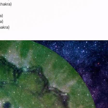
chakra)
a)
a)
hakra)