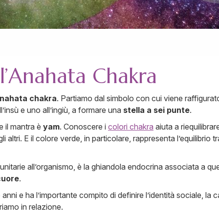
ll’Anahata Chakra
nahata chakra
. Partiamo dal simbolo con cui viene raffigurat
ll’insù e uno all’ingiù, a formare una
stella a sei punte
.
e il mantra è
yam
. Conoscere i
colori chakra
aiuta a riequilibrar
 altri. E il colore verde, in particolare, rappresenta l’equilibrio 
munitarie all’organismo, è la ghiandola endocrina associata a q
 cuore
.
 anni e ha l’importante compito di definire l’identità sociale, la ca
riamo in relazione.