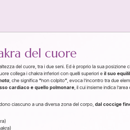
hakra del cuore
l’altezza del cuore, tra i due seni. Ed è proprio la sua posizion
ore collega i chakra inferiori con quelli superiori e
il suo equil
hata
, che significa
“
non colpito
”
, evoca l’incontro tra due ele
lesso cardiaco e quello polmonare
, il cui insieme indica l’ar
dono ciascuno a una diversa zona del corpo,
dal coccige fin
ra)
hakra)