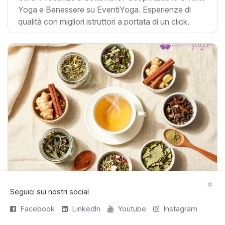
Yoga e Benessere su EventiYoga. Esperienze di
qualità con migliori istruttori a portata di un click.
Tisane Ayurvediche: 7 Miscele
Seguici sui nostri social
Naturali Per Ogni Momento Della
Facebook
LinkedIn
Youtube
Instagram
Giornata