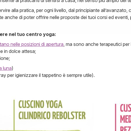
nsente ai praticanti di sentirsi a casa, nel senso più ampio del t
vire alla pratica, per ogni livello, dal principiante all’avanzato, 
nche di poter offrire nelle proposte dei tuoi corsi ed eventi, pi
ere nel tuo centro yoga:
tano nelle posizioni di apertura
, ma sono anche terapeutici per 
ne in dolce attesa;
zione;
 luna
)
ay per igienizzare il tappetino è sempre utile).