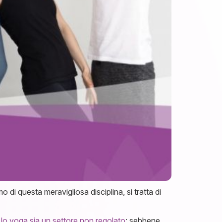
di questa meravigliosa disciplina, si tratta di
e
lo yoga sia un settore non regolato
: sebbene