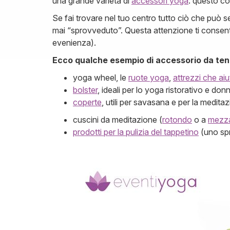
una grande varietà di
accessori yoga
: questo co
Se fai trovare nel tuo centro tutto ciò che può ser
mai “sprovveduto”. Questa attenzione ti consente a
evenienza).
Ecco qualche esempio di accessorio da ten
yoga wheel, le
ruote yoga
,
attrezzi che aiu
bolster
, ideali per lo yoga ristorativo e don
coperte
, utili per savasana e per la medita
cuscini da meditazione (
rotondo
o a
mezza
prodotti per la pulizia del tappetino
(uno spr