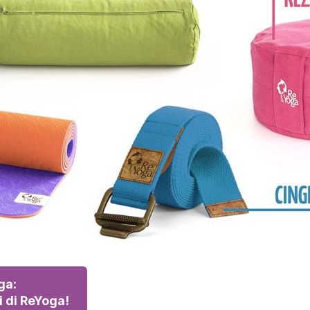
ga:
i di ReYoga!