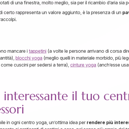
ati di una finestra, molto meglio, sia per il ricambio d’aria sia p
 certo rappresenta un valore aggiunto, è la presenza di un
pa
accolpi.
sono mancare i
tappetini
(a volte le persone arrivano di corsa di
antità),
blocchi yoga
(meglio quelli in materiale morbido, più legg
e come cuscini per sedersi a terra),
cinture yoga
(anch’esse usate
nteressante il tuo cent
ssori
bile in ogni centro yoga, un’ottima idea per
rendere più intere