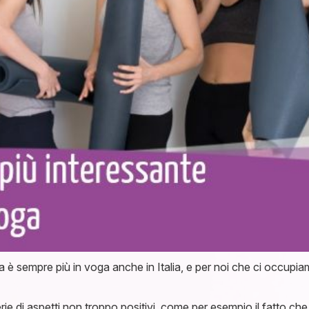
è sempre più in voga anche in Italia, e per noi che ci occupiamo 
ie di aspetti non troppo positivi, come per esempio il fatto ch