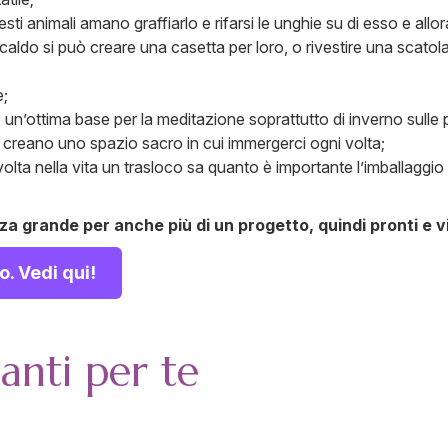
sti animali amano graffiarlo e rifarsi le unghie su di esso e all
a caldo si può creare una casetta per loro, o rivestire una scato
e;
 un’ottima base per la meditazione soprattutto di inverno sulle 
 creano uno spazio sacro in cui immergerci ogni volta;
lta nella vita un trasloco sa quanto è importante l’imballaggio di
a grande per anche più di un progetto, quindi pronti e vi
o. Vedi qui!
santi per te