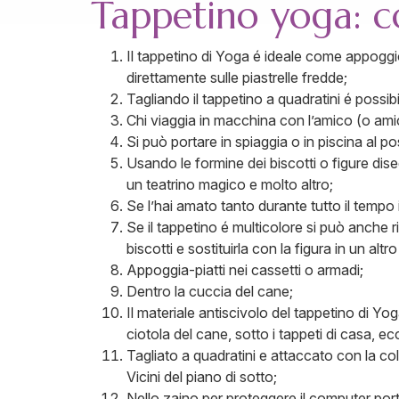
Tappetino yoga: con
Il tappetino di Yoga é ideale come appoggi
direttamente sulle piastrelle fredde;
Tagliando il tappetino a quadratini é possibil
Chi viaggia in macchina con l’amico (o amic
Si può portare in spiaggia o in piscina al p
Usando le formine dei biscotti o figure dis
un teatrino magico e molto altro;
Se l’hai amato tanto durante tutto il tempo
Se il tappetino é multicolore si può anche ri
biscotti e sostituirla con la figura in un altr
Appoggia-piatti nei cassetti o armadi;
Dentro la cuccia del cane;
Il materiale antiscivolo del tappetino di Yog
ciotola del cane, sotto i tappeti di casa, 
Tagliato a quadratini e attaccato con la col
Vicini del piano di sotto;
Nello zaino per proteggere il computer porta