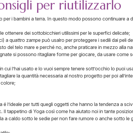
sigli per riutilizzarlo
o per i bambini a terra. In questo modo possono continuare a di
e ottenere dei sottobicchieri utilissimi per le superfici delicate;
i) a quattro zampe può usalro per proteggere i sedili dai peli d
osto del telo mare e perché no, anche praticare in mezzo alla na
egnate si possono ritagliare forme per giocare, da usare come so
 in cui l’hai usato e lo vuoi sempre tenere sott’occhio lo puoi u
tagliare la quantità necessaria al nostro progetto per poi all’inte
o colore;
a é l’ideale per tutti quegli oggetti che hanno la tendenza a sciv
ecc. Il tappetino di Yoga così come ha aiutato noi in tante posiz
la a caldo sotto le sedie per non fare rumore o anche sotto le g
tile;