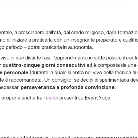
le, a prescindere dall’età, dal credo religioso, dalla formazion
amo di iniziare a praticarla con un insegnante preparato e qualifi
go periodo – potrai praticarla in autonomia.
o in due distinte fasi: l’apprendimento in sette passi e il control
r quattro-cinque giorni consecutivi
ed è composta da una c
ne personale
(durante la quale si entra nel vivo della tecnica d
e è raccomandata. Un consiglio: se decidi di sperimentarla devi 
necessari
perseveranza e profonda convinzione
.
la propone anche tra i
centri
presenti su EventiYoga.
scontrano effetti positivi concreti, come una
maggiore resiste