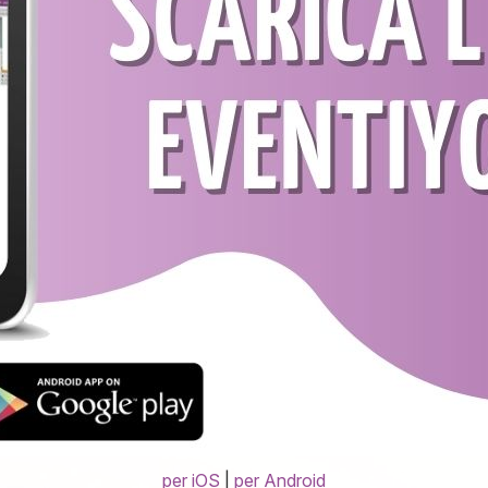
per iOS
|
per Android