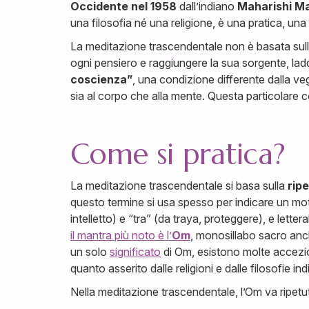
Occidente nel 1958
dall’indiano
Maharishi M
una filosofia né una religione, è una pratica, un
La meditazione trascendentale non è basata sull
ogni pensiero e raggiungere la sua sorgente, lad
coscienza”
, una condizione differente dalla veg
sia al corpo che alla mente. Questa particolare 
Come si pratica?
La meditazione trascendentale si basa sulla
ripe
questo termine si usa spesso per indicare un mot
intelletto) e “tra” (da traya, proteggere), e letter
il mantra più noto è l’
Om
, monosillabo sacro anch
un solo
significato
di Om, esistono molte accezion
quanto asserito dalle religioni e dalle filosofie in
Nella meditazione trascendentale, l’Om va ripet