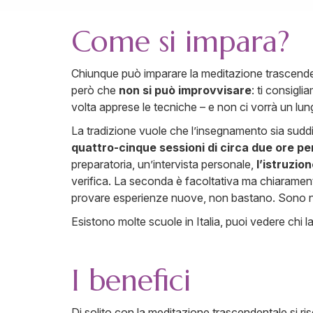
Come si impara?
Chiunque può imparare la meditazione trascendenta
però che
non si può improvvisare
: ti consigli
volta apprese le tecniche – e non ci vorrà un lun
La tradizione vuole che l’insegnamento sia suddivis
quattro-cinque sessioni di circa due ore pe
preparatoria, un’intervista personale,
l’istruzio
verifica. La seconda è facoltativa ma chiarament
provare esperienze nuove, non bastano. Sono 
Esistono molte scuole in Italia, puoi vedere chi 
I benefici
Di solito con la meditazione trascendentale si ri