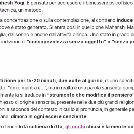
ahesh Yogi
. È pensata per accrescere il benessere psicofisico 
a tecnica, un metodo.
a concentrazione o sulla contemplazione, al contrario
induce
dove è stato generato. Si entra così in quello che Maharishi Ma
lia, dal sonno e anche dall’attività onirica. Uno stato in grado 
condizione di
“consapevolezza senza oggetto” o “senza pe
tizione per 15-20 minuti, due volte al giorno
, di uno specif
to, “il mio mantra è…”, ma in realtà è una parola sanscrita com
almente la si traduce in
“strumento che modifica il pensiero
’esso di origine sanscrita, presente nelle due più grandi religion
i a seconda del contesto in cui lo si pronuncia, in generale p
diane,
dimora in ogni essere senziente
.
uto tenendo la
schiena dritta,
gli occhi
chiusi e la mente co