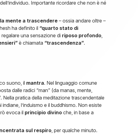
dell’individuo. Importante ricordare che non è né
 la mente a trascendere
– ossia andare oltre –
hesh ha definito il
“quarto stato di
di regalare una sensazione di
riposo profondo
,
nsieri”
è chiamata
“trascendenza”
.
ico suono, il
mantra
. Nel linguaggio comune
posta dalle radici “man” (da manas, mente,
”
. Nella pratica della meditazione trascendentale
i indiane, l’induismo e il buddhismo. Non esiste
erò evoca il
principio divino
che, in base a
ncentrata sul respiro
, per qualche minuto.