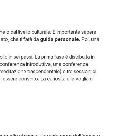
e o dal livello culturale. È importante sapere
cato, che ti farà da
guida personale
. Poi, una
lo in sei passi. La prima fase è distribuita in
onferenza introduttiva, una conferenza
i meditazione trascendentale) e tre sessioni di
essere convinto. La curiosità e la voglia di
nza allo stress
e una
riduzione dell’ansia e