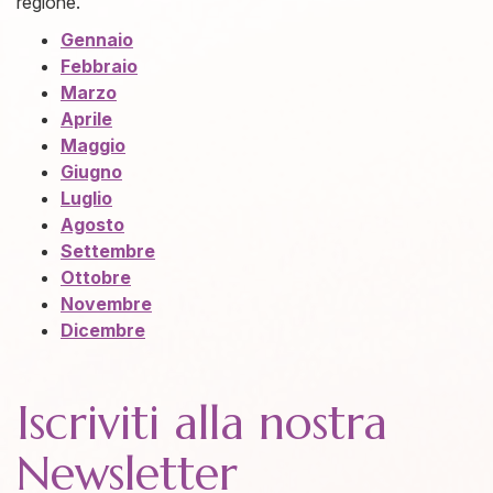
regione.
Gennaio
Febbraio
Marzo
Aprile
Maggio
Giugno
Luglio
Agosto
Settembre
Ottobre
Novembre
Dicembre
Iscriviti alla nostra
Newsletter