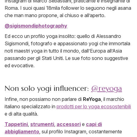
Instagram di Marco Sebastiani, praticante e insegnante di
Roma. I suoi quasi 18mila follower lo seguono negli asana
che man mano propone, al chiuso e all’aperto.
@sigismondiphotography
Ed ecco un profilo yoga insolito: quello di Alessandro
Sigismondi, fotografo e appassionato yogi che immortala
noti maestri yoga in tutto il mondo, dall’Europa all’Asia
passando per gli Stati Uniti. Le sue foto sono suggestive
ed evocative.
Non solo yogi influencer:
@reyoga
Infine, non possiamo non parlare di
ReYoga
, il marchio
italiano specializzato in
prodotti per lo yoga ecosostenibili
e di alta qualità.
Tappetini
,
strumenti
,
accessori
e
capi di
abbigliamento
, sul profilo Instagram, costantemente