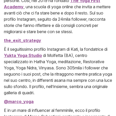
persone. Così, nel 2019 ha fondato
The Yoga First
Academy
, una scuola di yoga online che invita a mettere
avanti ciò che ci fa stare bene e dopo il resto. Sul suo
profilo Instagram, seguito da 24mila follower, racconta
storie che fanno riflettere e dà consigli concreti per
migliorarsi e stare bene con se stessi.
the_exit_strategy
È il seguitissimo profilo Instagram di Kati, la fondatrice di
Yukta Yoga Studio
di Molfetta (BA), centro
specializzato in Hatha Yoga, meditazione, Restorative
Yoga, Yoga Nidra, Vinyasa. Sono 305mila i follower che
seguono i suoi post, che la ritraggono mentre pratica yoga
nel suo centro, in differenti asana ma sempre con una luce
sullo sfondo. Il profilo, nell’insieme, sembra una originale
galleria di quadri.
@marco_yoga
E in un mare di influencer al femminile, ecco il profilo