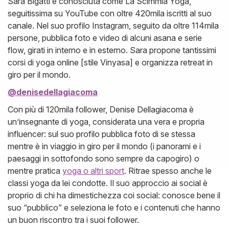
Sara Bigatti è conosciuta come La Scimmia Yoga,
seguitissima su YouTube con oltre 420mila iscritti al suo
canale. Nel suo profilo Instagram, seguito da oltre 114mila
persone, pubblica foto e video di alcuni asana e serie
flow, girati in interno e in esterno. Sara propone tantissimi
corsi di yoga online [stile Vinyasa] e organizza retreat in
giro per il mondo.
@denisedellagiacoma
Con più di 120mila follower, Denise Dellagiacoma è
un’insegnante di yoga, considerata una vera e propria
influencer: sul suo profilo pubblica foto di se stessa
mentre è in viaggio in giro per il mondo (i panorami e i
paesaggi in sottofondo sono sempre da capogiro) o
mentre pratica
yoga o altri sport
. Ritrae spesso anche le
classi yoga da lei condotte. Il suo approccio ai social è
proprio di chi ha dimestichezza coi social: conosce bene il
suo “pubblico” e seleziona le foto e i contenuti che hanno
un buon riscontro tra i suoi follower.