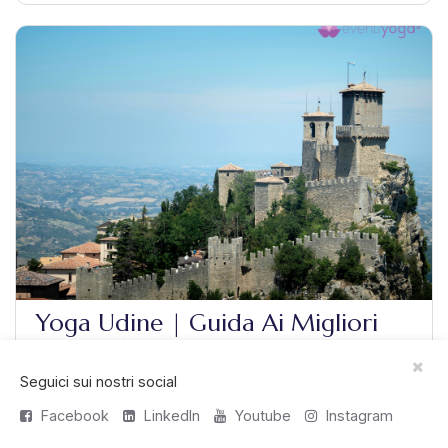
Yoga Udine | Guida Ai Migliori
Centri Yoga A Udine
Seguici sui nostri social
Cerchi yoga Udine? Scopri i migliori centri yoga, gli
Facebook
LinkedIn
Youtube
Instagram
insegnanti, i corsi e gli eventi in Friuli Venezia Giulia.