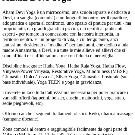
Aham Devi Yoga è un microcosmo, una scuola ispirata e dedicata a
Devi, un sangha (comunità) e un luogo di incontro per il quartiere,
adogmatica e aperta al confronto, uno spazio di pratica per tutti - ma
proprio tutti, dai grandi grandi ai piccini, dai neofiti ai praticanti
esperti - per tornare in connessione con la nostra interiorità, in
territorio neutro. E' un progetto di vita, a cui tengo tanto, anzi
tantissimo, desiderato e "meditato" per tanti anni, che dedico a mia
madre Annamaria, a Devi, e a tutte le mie allieve ed allievi che si
sono affidati e si affideranno a me con fiducia e meraviglia.
Discipline insegnate: Hatha Yoga, Hatha Raja Yoga, Hatha Flow,
Vinyasa//Power Vinyasa, Restorative Yoga, Mindfulness (MBSR),
Ginnastica Dolce/Terza età, Silver Yoga, Ginnastica Posturale (su
base individuale), Yoga TEEN e yoga in gravidanza.
Troverete in loco tutta l’attrezzatura necessaria per poter praticare i
vari stili offerti (tappetini, bolster, cuscini, mattoncini, yoga strap,
sedie pieghevoli, etc).
Offriamo anche i seguenti trattamenti olistici: Reiki, dharma massage
(campane tibetane).
Zona comoda al centro e raggiungibile facilmente da ogni parte di
Milano (M4, tram 27, 12, bus 45, 73, passante ferroviario).