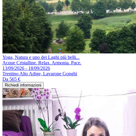
Yoga, Natura e uno dei Laghi più belli...
Acque Cristalline. Relax. Armonia. Pace.
13/09/2026 - 18/09/2026
Trentino Alto Adige, Lavarone Gonghi
Da
565 €
Richiedi informazioni