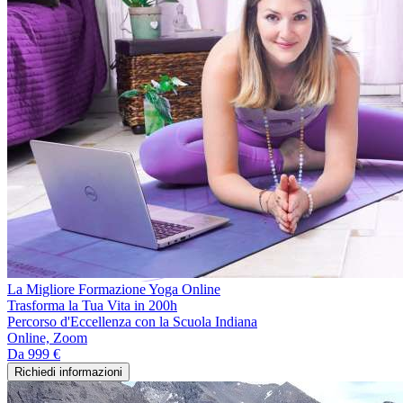
La Migliore Formazione Yoga Online
Trasforma la Tua Vita in 200h
Percorso d'Eccellenza con la Scuola Indiana
Online, Zoom
Da
999 €
Richiedi informazioni