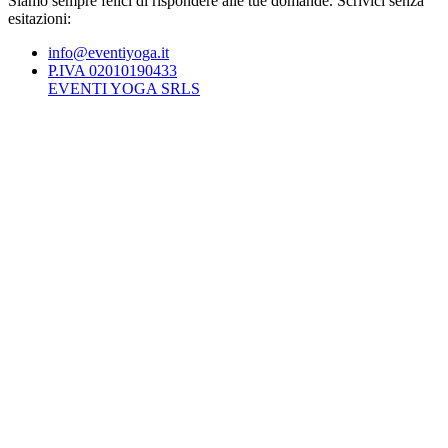
Siamo sempre felici di rispondere alle tue domande. Scrivici senza
esitazioni:
info@eventiyoga.it
P.IVA 02010190433
EVENTI YOGA SRLS