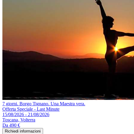
7 giorni. Borgo Tignano. Una Maestra vera.
Offerta Speciale - Last Minute
15/08/2026 - 21/08/2026
Toscana, Volterra
Da
490 €
Richiedi informazioni