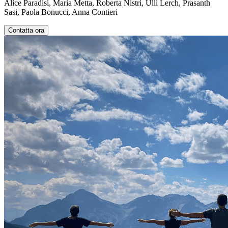
Alice Paradisi, Maria Metta, Roberta Nistri, Ulli Lerch, Prasanth
Sasi, Paola Bonucci, Anna Contieri
Contatta ora