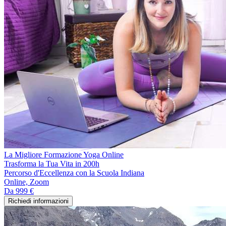
La Migliore Formazione Yoga Online
Trasforma la Tua Vita in 200h
Percorso d'Eccellenza con la Scuola Indiana
Online, Zoom
Da
999 €
Richiedi informazioni