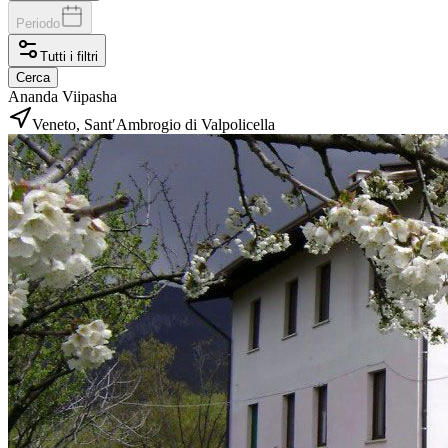
Periodo
Tutti i filtri
Cerca
Ananda Viipasha
Veneto, Sant′Ambrogio di Valpolicella