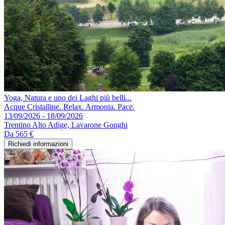
Yoga, Natura e uno dei Laghi più belli...
Acque Cristalline. Relax. Armonia. Pace.
13/09/2026 - 18/09/2026
Trentino Alto Adige, Lavarone Gonghi
Da
565 €
Richiedi informazioni