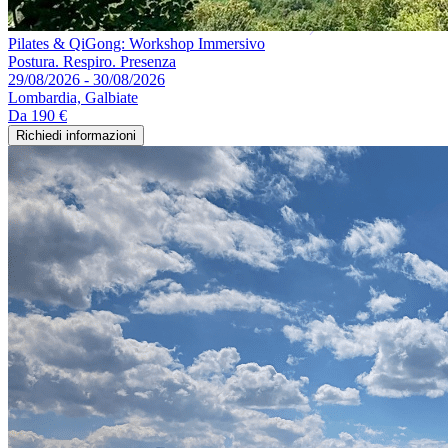
Pilates & QiGong: Workshop Immersivo
Postura. Respiro. Presenza
29/08/2026 - 30/08/2026
Lombardia, Galbiate
Da
190 €
Richiedi informazioni