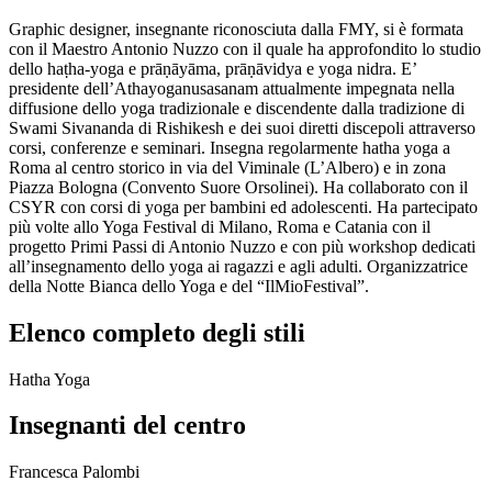
Graphic designer, insegnante riconosciuta dalla FMY, si è formata
con il Maestro Antonio Nuzzo con il quale ha approfondito lo studio
dello haṭha-yoga e prāṇāyāma, prāṇāvidya e yoga nidra. E’
presidente dell’Athayoganusasanam attualmente impegnata nella
diffusione dello yoga tradizionale e discendente dalla tradizione di
Swami Sivananda di Rishikesh e dei suoi diretti discepoli attraverso
corsi, conferenze e seminari. Insegna regolarmente hatha yoga a
Roma al centro storico in via del Viminale (L’Albero) e in zona
Piazza Bologna (Convento Suore Orsolinei). Ha collaborato con il
CSYR con corsi di yoga per bambini ed adolescenti. Ha partecipato
più volte allo Yoga Festival di Milano, Roma e Catania con il
progetto Primi Passi di Antonio Nuzzo e con più workshop dedicati
all’insegnamento dello yoga ai ragazzi e agli adulti. Organizzatrice
della Notte Bianca dello Yoga e del “IlMioFestival”.
Elenco completo degli stili
Hatha Yoga
Insegnanti del centro
Francesca Palombi