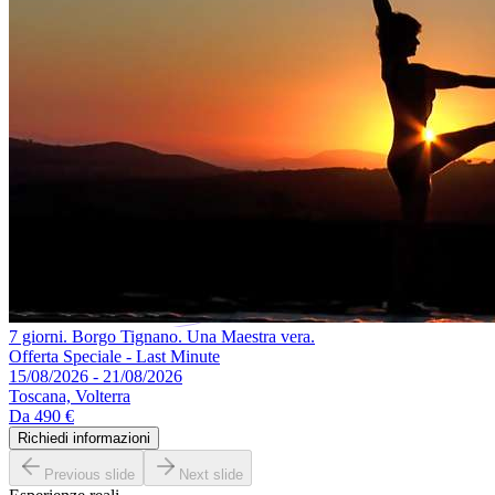
7 giorni. Borgo Tignano. Una Maestra vera.
Offerta Speciale - Last Minute
15/08/2026 - 21/08/2026
Toscana, Volterra
Da
490 €
Richiedi informazioni
Previous slide
Next slide