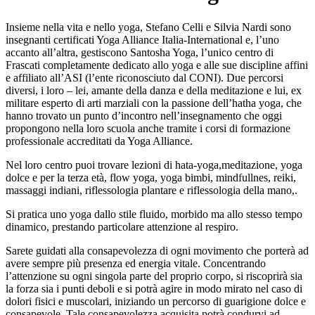
Insieme nella vita e nello yoga, Stefano Celli e Silvia Nardi sono
insegnanti certificati Yoga Alliance Italia-International e, l’uno
accanto all’altra, gestiscono Santosha Yoga, l’unico centro di
Frascati completamente dedicato allo yoga e alle sue discipline affini
e affiliato all’ASI (l’ente riconosciuto dal CONI). Due percorsi
diversi, i loro – lei, amante della danza e della meditazione e lui, ex
militare esperto di arti marziali con la passione dell’hatha yoga, che
hanno trovato un punto d’incontro nell’insegnamento che oggi
propongono nella loro scuola anche tramite i corsi di formazione
professionale accreditati da Yoga Alliance.
Nel loro centro puoi trovare lezioni di hata-yoga,meditazione, yoga
dolce e per la terza età, flow yoga, yoga bimbi, mindfullnes, reiki,
massaggi indiani, riflessologia plantare e riflessologia della mano,.
Si pratica uno yoga dallo stile fluido, morbido ma allo stesso tempo
dinamico, prestando particolare attenzione al respiro.
Sarete guidati alla consapevolezza di ogni movimento che porterà ad
avere sempre più presenza ed energia vitale. Concentrando
l’attenzione su ogni singola parte del proprio corpo, si riscoprirà sia
la forza sia i punti deboli e si potrà agire in modo mirato nel caso di
dolori fisici e muscolari, iniziando un percorso di guarigione dolce e
consapevole. Tale consapevolezza acquisita potrà condurvi ad