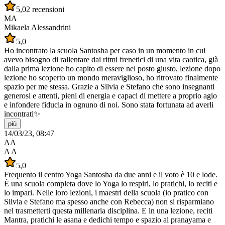
5,0
2 recensioni
MA
Mikaela Alessandrini
5,0
Ho incontrato la scuola Santosha per caso in un momento in cui
avevo bisogno di rallentare dai ritmi frenetici di una vita caotica, già
dalla prima lezione ho capito di essere nel posto giusto, lezione dopo
lezione ho scoperto un mondo meraviglioso, ho ritrovato finalmente
spazio per me stessa. Grazie a Silvia e Stefano che sono insegnanti
generosi e attenti, pieni di energia e capaci di mettere a proprio agio
e infondere fiducia in ognuno di noi. Sono stata fortunata ad averli
incontrati✨
più
14/03/23, 08:47
AA
A A
5,0
Frequento il centro Yoga Santosha da due anni e il voto è 10 e lode.
È una scuola completa dove lo Yoga lo respiri, lo pratichi, lo reciti e
lo impari. Nelle loro lezioni, i maestri della scuola (io pratico con
Silvia e Stefano ma spesso anche con Rebecca) non si risparmiano
nel trasmetterti questa millenaria disciplina. E in una lezione, reciti
Mantra, pratichi le asana e dedichi tempo e spazio al pranayama e