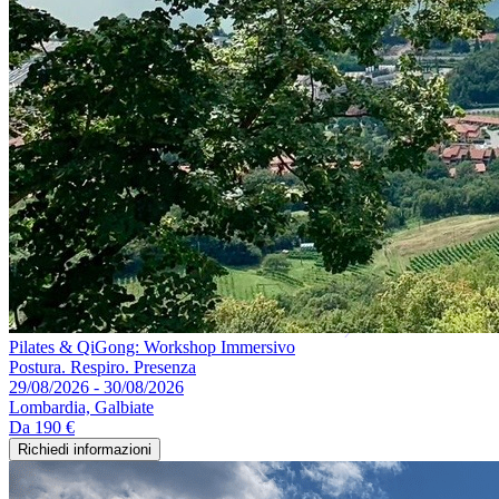
Pilates & QiGong: Workshop Immersivo
Postura. Respiro. Presenza
29/08/2026 - 30/08/2026
Lombardia, Galbiate
Da
190 €
Richiedi informazioni