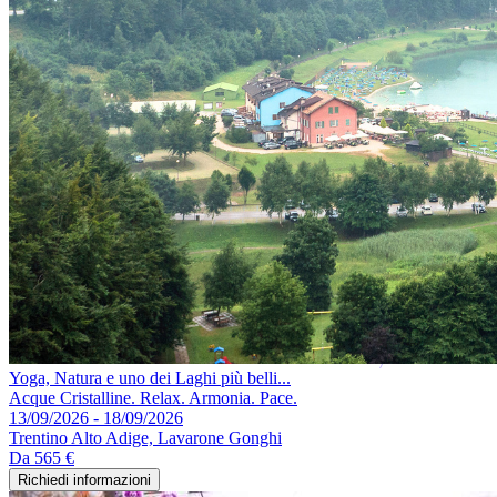
Yoga, Natura e uno dei Laghi più belli...
Acque Cristalline. Relax. Armonia. Pace.
13/09/2026 - 18/09/2026
Trentino Alto Adige, Lavarone Gonghi
Da
565 €
Richiedi informazioni