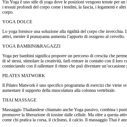
Yin Yoga è uno stile di yoga dove le posizioni vengono tenute per un 
i tessuti profondi del corpo come i tendini, la fascia, i legamenti e altri
corpo.
YOGA DOLCE
Lo yoga fornisce una soluzione alla rigidità del corpo che invecchia. L
attivi, mentre il pranayama aumenta l’apporto di ossigeno al cervello.
YOGA BAMBINI&RAGAZZI
Yoga per bambini significa proporre un percorso di crescita che permet
di sé stessi, stimolare la creatività, farli entrare in contatto con il lor
cominciando con il rallentare il ritmo che può diventare un’occasione 
PILATES MATWORK
Il Pilates Matwork è uno specifico programma di esercizi che viene svo
aumentare il supporto della muscolatura alla colonna vertebrale.
THAI MASSAGE
Massaggio Thailandese chiamato anche Yoga passivo, combina i punti di
promuove la liberazione di tossine dalle cellule. Ma oltre a questa attiv
come chi pratica la corsa, il ciclismo, il calcio. Il massaggio Thai è an