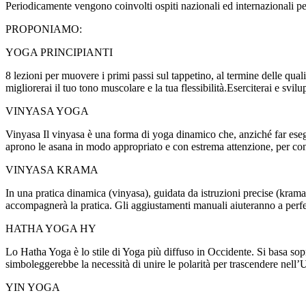
Periodicamente vengono coinvolti ospiti nazionali ed internazionali per
PROPONIAMO:
YOGA PRINCIPIANTI
8 lezioni per muovere i primi passi sul tappetino, al termine delle quali 
migliorerai il tuo tono muscolare e la tua flessibilità.Eserciterai e svil
VINYASA YOGA
Vinyasa Il vinyasa è una forma di yoga dinamico che, anziché far esegu
aprono le asana in modo appropriato e con estrema attenzione, per cond
VINYASA KRAMA
In una pratica dinamica (vinyasa), guidata da istruzioni precise (krama
accompagnerà la pratica. Gli aggiustamenti manuali aiuteranno a perf
HATHA YOGA HY
Lo Hatha Yoga è lo stile di Yoga più diffuso in Occidente. Si basa sop
simboleggerebbe la necessità di unire le polarità per trascendere nell’
YIN YOGA