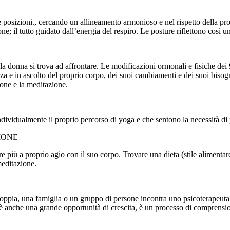
posizioni., cercando un allineamento armonioso e nel rispetto della propr
ne; il tutto guidato dall’energia del respiro. Le posture riflettono così 
 donna si trova ad affrontare. Le modificazioni ormonali e fisiche dei 9
 e in ascolto del proprio corpo, dei suoi cambiamenti e dei suoi bisogni
one e la meditazione.
ndividualmente il proprio percorso di yoga e che sentono la necessità d
IONE
più a proprio agio con il suo corpo. Trovare una dieta (stile alimentare)
 meditazione.
coppia, una famiglia o un gruppo di persone incontra uno psicoterapeuta
è anche una grande opportunità di crescita, è un processo di comprensio