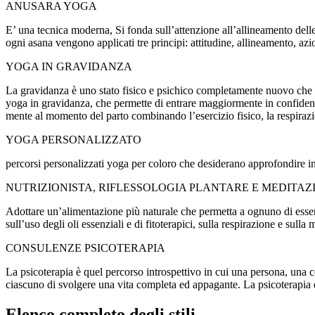
ANUSARA YOGA
E’ una tecnica moderna, Si fonda sull’attenzione all’allineamento delle 
ogni asana vengono applicati tre principi: attitudine, allineamento, azio
YOGA IN GRAVIDANZA
La gravidanza è uno stato fisico e psichico completamente nuovo che la
yoga in gravidanza, che permette di entrare maggiormente in confidenza
mente al momento del parto combinando l’esercizio fisico, la respirazi
YOGA PERSONALIZZATO
percorsi personalizzati yoga per coloro che desiderano approfondire i
NUTRIZIONISTA, RIFLESSOLOGIA PLANTARE E MEDITAZ
Adottare un’alimentazione più naturale che permetta a ognuno di essere 
sull’uso degli oli essenziali e di fitoterapici, sulla respirazione e sulla
CONSULENZE PSICOTERAPIA
La psicoterapia è quel percorso introspettivo in cui una persona, una 
ciascuno di svolgere una vita completa ed appagante. La psicoterapia 
Elenco completo degli stili