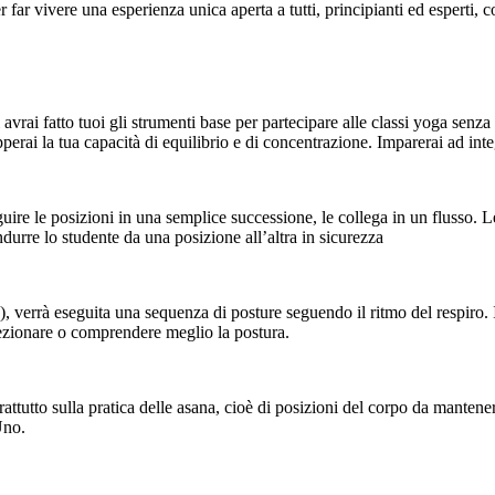
 far vivere una esperienza unica aperta a tutti, principianti ed esperti,
avrai fatto tuoi gli strumenti base per partecipare alle classi yoga senza d
upperai la tua capacità di equilibrio e di concentrazione. Imparerai ad inte
ire le posizioni in una semplice successione, le collega in un flusso. 
urre lo studente da una posizione all’altra in sicurezza
), verrà eseguita una sequenza di posture seguendo il ritmo del respiro. I
ezionare o comprendere meglio la postura.
rattutto sulla pratica delle asana, cioè di posizioni del corpo da mante
Uno.