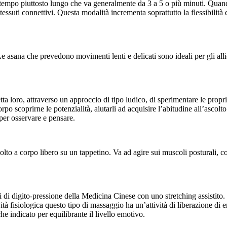
tempo piuttosto lungo che va generalmente da 3 a 5 o più minuti. Quando
 tessuti connettivi. Questa modalità incrementa soprattutto la flessibilità e
e asana che prevedono movimenti lenti e delicati sono ideali per gli alli
ta loro, attraverso un approccio di tipo ludico, di sperimentare le prop
o corpo scoprirne le potenzialità, aiutarli ad acquisire l’abitudine all’ascol
per osservare e pensare.
lto a corpo libero su un tappetino. Va ad agire sui muscoli posturali, c
 digito-pressione della Medicina Cinese con uno stretching assistito. 
ità fisiologica questo tipo di massaggio ha un’attività di liberazione di e
che indicato per equilibrante il livello emotivo.