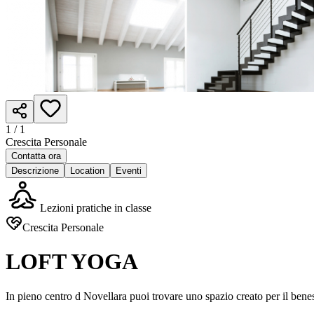
1 /
1
Crescita Personale
Contatta ora
Descrizione
Location
Eventi
Lezioni pratiche in classe
Crescita Personale
LOFT YOGA
In pieno centro d Novellara puoi trovare uno spazio creato per il beness